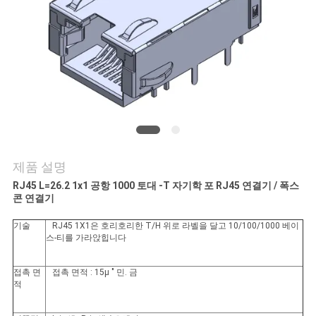
연
락
주
세
요
제품 설명
VR
RJ45 L=26.2 1x1 공항 1000 토대 -T 자기학 포 RJ45 연결기 / 폭스
콘 연결기
SHOW
기술
RJ45 1X1은 호리호리한 T/H 위로 라벨을 달고 10/100/1000 베이
스-티를 가라앉힙니다
사
접촉 면
접촉 면적 : 15μ " 민. 금
이
적