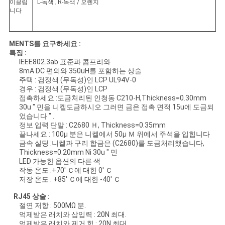
트
이끌립
L-녹색 ; R-녹색 / 오렌지
니다
맵
MENTS를 요구하세요 :
PRIVACY
특징 :
IEEE802.3ab 표준과 콤프리와
POLICY
8mA DC 편의와 350uH를 포함하는 상술
주택 : 검정색 (무독성)인 LCP UL94V-0
경우 : 검정색 (무독성)인 LCP
접촉하세요 :도금처리된 인청동 C210-H,Thickness=0.30mm
30u " 민을 니켈도금하시오 그러면 금은 접촉 면적 15u에 도금되
었습니다 " .
정보 입력 단말 : C2680 Ｈ, Thickness=0.35mm
끝나세요 : 100μ 분은 니켈에서 50μ Ｍ 위에서 주석을 입힙니다
금속 실딩 :니켈과 구리 합금은 (C2680)를 도금처리했습니다,
Thickness=0.20mm Ni 30u " 민
LED 가능한 옵션의 다른 색
작동 온도 :+70' Ｃ에 대한 0' Ｃ
저장 온도 : +85' Ｃ에 대한 -40' Ｃ
RJ45 상술 :
절연 저항 : 500MΩ 분.
억제받은 래치와 삽입력 : 20N 최대.
억제받은 래치와 제거 힘 : 20N 최대.