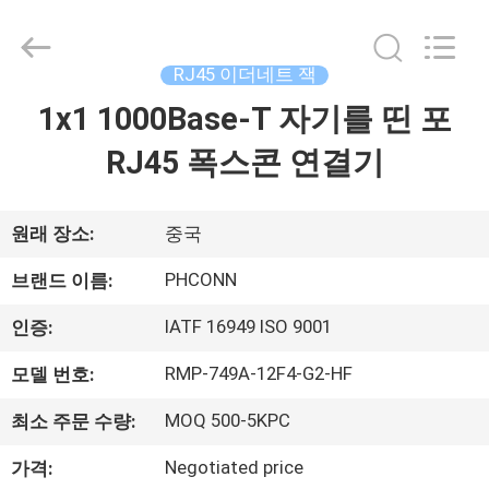
2015
-
2026
Dongguan
Penghui
RJ45 이더네트 잭
Electronics
Co.,
Ltd..
1x1 1000Base-T 자기를 띤 포
집
All
Rights
Reserved.
RJ45 폭스콘 연결기
제
품
원래 장소:
중국
PHCONN
브랜드 이름:
우
IATF 16949 ISO 9001
인증:
리
RMP-749A-12F4-G2-HF
모델 번호:
에
MOQ 500-5KPC
최소 주문 수량:
대
Negotiated price
가격: