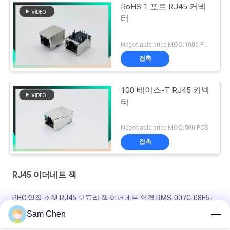
RoHS 1 포트 RJ45 커넥
터
Negotiable price MOQ:1000 PC를
접촉
100 베이스-T RJ45 커넥
터
Negotiable price MOQ:500 PCS
접촉
RJ45 이더네트 잭
PHC 입장 소켓 RJ45 모듈라 잭 이더네트 연결 RMS-007C-08F6-
GY
Sam Chen
자석 RJ45 이더네트 잭 RMA-392G-160F13-22 2 x 8 항구 PBT