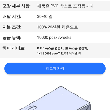
하
포장 세부 사항:
제품은 PVC 박스로 포장됩니다
여
배달 시간:
30-40 일
공
지불 조건:
100% 전신환 처음으로
장
10000 pcs/3weeks
공급 능력:
여
,
,
하이 라이트:
RJ45 폭스콘 연결기
포 폭스콘 연결기
1x1 1000Base-T RJ45 이더넷 잭
행
최고의 가격
품
질
관
리