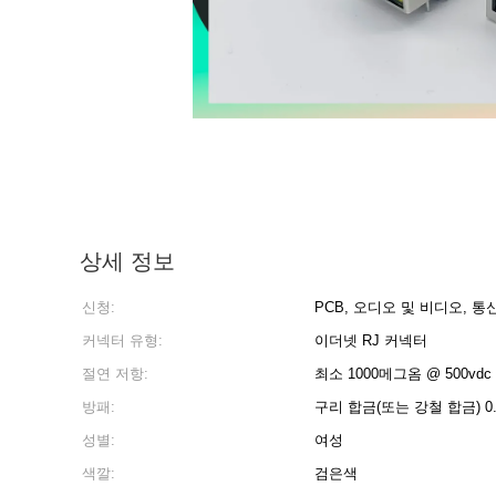
상세 정보
신청:
PCB, 오디오 및 비디오, 통
커넥터 유형:
이더넷 RJ 커넥터
절연 저항:
최소 1000메그옴 @ 500vdc
방패:
구리 합금(또는 강철 합금) 0.
성별:
여성
색깔:
검은색