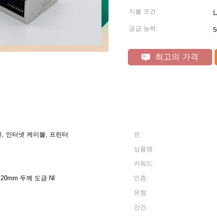
지불 조건:
L
공급 능력:
5
최고의 가격
신, 인터넷 케이블, 프린터
핀:
상품명:
키워드:
20mm 두께 도금 Nl
인증:
유형:
안건: