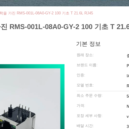
 가진 RMS-001L-08A0-GY-2 100 기초 T 21.6L RJ45
MS-001L-08A0-GY-2 100 기초 T 21.6
기본 정보
원래 장소:
브랜드 이름:
인증:
모델 번호:
R
최소 주문 수량:
5
가격:
N
포장 세부 사항:
배달 시간:
3