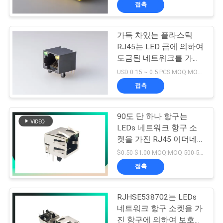
하
접촉
여
가득 차있는 플라스틱
RJ45는 LED 금에 의하여
공
도금된 네트워크를 가진
항구 8P8C를 골라냅니다
장
USD 0.15 ~ 0.5 PCS MOQ:MOQ 500-5KPC
접촉
여
행
90도 단 하나 항구는
LEDs 네트워크 항구 소
켓을 가진 RJ45 이더네
품
트 연결관을 보호했습니
$0.50-$1.00 MOQ:MOQ 500-5KPC
다
질
접촉
관
RJHSE538702는 LEDs
리
네트워크 항구 소켓을 가
진 항구에 의하여 보호된