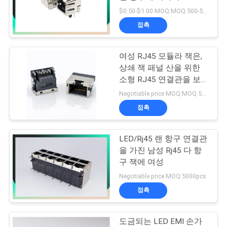
RJ45 이더네트 연결관을
$0.50-$1.00 MOQ:MOQ 500-5KPC
연
골라냅니다
접촉
락
여성 RJ45 모듈라 잭은,
주
상쇄 잭 패널 산을 위한
세
소형 RJ45 연결관을 보
호했습니다
Negotiable price MOQ:MOQ 500-5KPC
요
접촉
VR
LED/Rj45 랜 항구 연결관
SHOW
을 가진 남성 Rj45 다 항
구 잭에 여성
Negotiable price MOQ:5000pcs
사
접촉
이
도금되는 LED EMI 손가