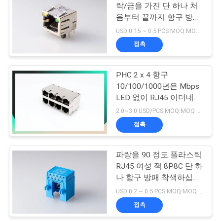
트
락/금을 가진 단 하나 처
맵
음부터 끝까지 항구 방패
RJ45 모듈 연결관 - 구멍
USD 0.15 ~ 0.5 PCS MOQ:MOQ 500-5KPC
접촉
PRIVACY
POLICY
PHC 2 x 4 항구
10/100/1000년은 Mbps
LED 없이 RJ45 이더네트
잭을 보호했습니다
2.0~3.0 USD/PCS MOQ:MOQ 500-5KPC
접촉
파랑을 90 정도 플라스틱
RJ45 여성 잭 8P8C 단 하
나 항구 방패 착색하십시
오
USD 0.2 ~ 0.5 PCS MOQ:MOQ 500-5KPC
접촉