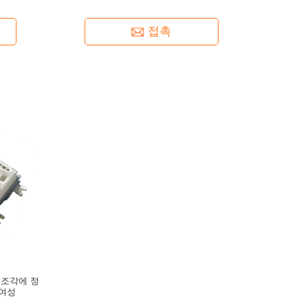
접촉
겊 조각에 정
 여성