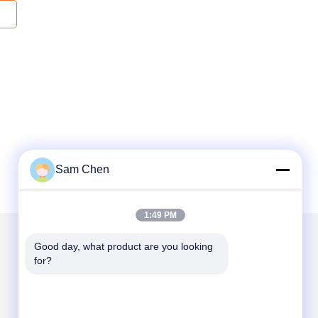
Sam Chen
1:49 PM
Good day, what product are you looking 
우리를 메일
for?