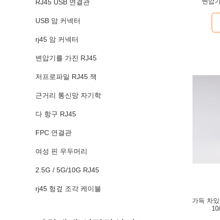
변압기
RJ45 USB 연결관
USB 암 커넥터
rj45 암 커넥터
변압기를 가진 RJ45
저프로파일 RJ45 잭
근거리 통신망 자기학
다 항구 RJ45
FPC 연결관
여성 핀 우두머리
2.5G / 5G/10G RJ45
rj45 헝겊 조각 케이블
가득 차있는
10