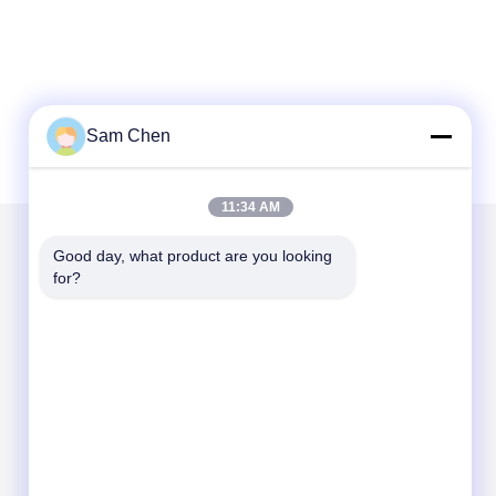
Sam Chen
11:34 AM
Good day, what product are you looking 
우리를 메일
for?