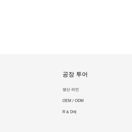
공장 투어
생산 라인
OEM / ODM
R & D에