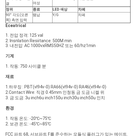
트
여성
결
정위
종료
LED 색상
차폐
맵
90° 각도(오른
땜납
Y/G
차폐
쪽) 측면 입력
Eceatrical
PRIVACY
1. 전압 정격: 125 val
2. Insnlation Resiitance: 500M min
POLICY
3. 내전압: AC 1000vxRMS50HZ 또는 60/hz1min
기계
1. 작동: 750 사이클 분
재료
1.하우징 : PBT(vl94v-0) RA66(vl94v-0) RA46(vl94v-0)
2.Contact Wire: 직경 0.45mm 인청동 금 도금 니켈 위
3. 금 도금: 3u inch6u inch150u inch30u inch50u 인치
환경
1. 작동 온도: -20℃~75℃
2. 보관 온도: -45℃~85℃
FCC 파트 68, 서브파트 F를 준수하는 모듈식 플러그가 있는 메이트.