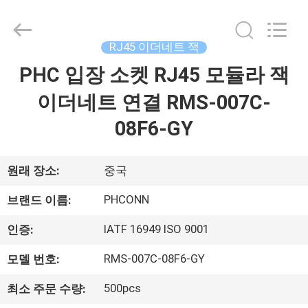
2015
-
2026
Dongguan
Penghui
RJ45 이더네트 잭
Electronics
Co.,
Ltd..
PHC 입장 소켓 RJ45 모듈라 잭
집
All
Rights
Reserved.
이더네트 연결 RMS-007C-
제
08F6-GY
품
원래 장소:
중국
우
PHCONN
브랜드 이름:
리
IATF 16949 ISO 9001
인증:
에
RMS-007C-08F6-GY
모델 번호:
대
500pcs
최소 주문 수량: