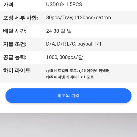
하
USD0.8- 1.5PCS
가격:
여
80pcs/Tray; 1120pcs/catron
포장 세부 사항:
배달 시간:
24-30 일 일
공
장
D/A, D/P, L/C, paypal T/T
지불 조건:
여
공급 능력:
1000, 000pcs/달
행
,
,
하이 라이트:
rj45 네트워크 포트
rj45 이더넷 커넥터
rj45 이더넷 커넥터 1 x 1 포트
품
최고의 가격
질
관
리