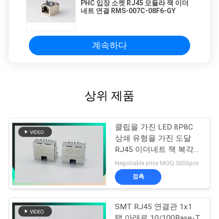
PHC 입장 소켓 RJ45 모듈라 잭 이더
네트 연결 RMS-007C-08F6-GY
계속하다
상위 제품
클립을 가진 LED 8P8C
상쇄 유형을 가진 도달
RJ45 이더네트 잭 복각
유형 연결관
Negotiable price MOQ:5000pcs
접촉
SMT RJ45 연결관 1x1
탭 아래로 10/100Base-T