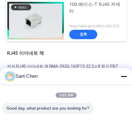
100 베이스-T RJ45 커넥
터
Negotiable price MOQ:500 PCS
접촉
RJ45 이더네트 잭
자석 RJ45 이더네트 잭 RMA-392G-160F13-22 2 x 8 항구 PBT
Sam Chen
RJ45 네트워크 항구 8P8C는 항구를 180도 정상 Entery 네트워크
골라냅니다
3:01 AM
백색 RJ45 여성 잭 8P8C는 LED 방패로 침몰하는 항구를 골라냅니
다
Good day, what product are you looking for?
모든