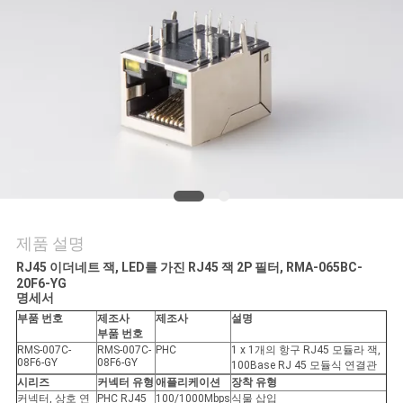
연
락
주
세
요
VR
제품 설명
SHOW
RJ45 이더네트 잭, LED를 가진 RJ45 잭 2P 필터, RMA-065BC-
20F6-YG
명세서
부품 번호
제조사
제조사
설명
사
부품 번호
RMS-007C-
RMS-007C-
PHC
1 x 1개의 항구 RJ45 모듈라 잭,
이
08F6-GY
08F6-GY
100Base RJ 45 모듈식 연결관
시리즈
커넥터 유형
애플리케이션
장착 유형
커넥터, 상호 연
PHC RJ45
100/1000Mbps
식물 삽입