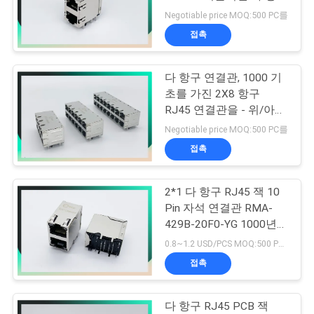
RJ45 모듈라 잭;
Negotiable price MOQ:500 PC를
연
접촉
16
락
다 항구 연결관, 1000 기
주
90도 rj45
초를 가진 2X8 항구
세
RJ45 연결관을 - 위/아래
T에 의하여 통합된 자기
Negotiable price MOQ:500 PC를
요
학 탭 보호하십시오
접촉
VR
2*1 다 항구 RJ45 잭 10
25
SHOW
Pin 자석 연결관 RMA-
429B-20F0-YG 1000년
SMD RJ45
Mbps
0.8~1.2 USD/PCS MOQ:500 PC를
사
접촉
이
다 항구 RJ45 PCB 잭