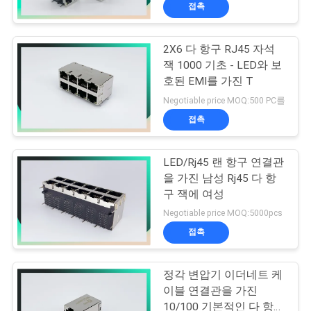
하
접촉
여
2X6 다 항구 RJ45 자석
33
잭 1000 기초 - LED와 보
공
호된 EMI를 가진 T
자석 RJ45 잭
장
Negotiable price MOQ:500 PC를
접촉
여
행
LED/Rj45 랜 항구 연결관
을 가진 남성 Rj45 다 항
구 잭에 여성
품
21
Negotiable price MOQ:5000pcs
질
접촉
RJ11 RJ45 잭
관
정각 변압기 이더네트 케
리
이블 연결관을 가진
10/100 기본적인 다 항구