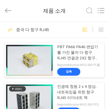
2015
-
2026
제품 소개
Dongguan
Penghui
Electronics
Co.,
Ltd..
집
82
All
중국 다 항구 RJ45
Rights
Reserved.
rj45 모듈라 잭
제
PBT PA66 PA46 변압기
품
를 가진 물자 다 항구
RJ45 연결관 2X2 항구
180 도
Negotiable price MOQ:500 PC를
우
접촉
34
리
인광체 청동 2 x 4 영상,
에
RJ45 이더네트 잭
네트워킹을 위한 항구
대
RJ45 이더네트 잭
Negotiable price MOQ:500 PCS