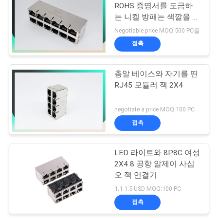
트
ROHS 증명서를 도금하
맵
는 니켈 방패는 색깔을 주
10
문을 받아서 만듭니다
Negotiable price MOQ:500 PC를
접촉
PRIVACY
POE Rj45 잭
POLICY
총알 베이스와 자기를 띤
RJ45 모듈러 잭 2X4
negotiate a price MOQ:100 PC
접촉
11
LED 라이트와 8P8C 여성
RJ45 USB 연결관
2X4 8 공항 알제이 사십
오 잭 연결기
1.1-1.5 USD MOQ:100 PC
접촉