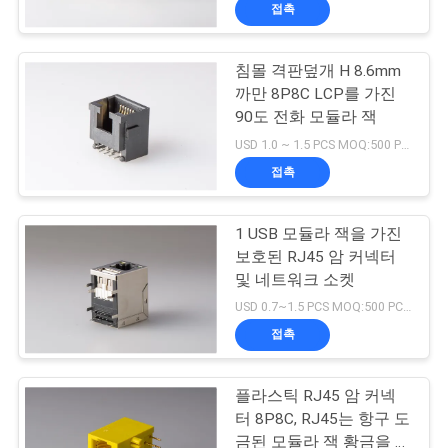
하
접촉
여
침몰 격판덮개 H 8.6mm
33
까만 8P8C LCP를 가진
공
90도 전화 모듈라 잭
자석 RJ45 잭
장
USD 1.0 ~ 1.5 PCS MOQ:500 PC를
접촉
여
행
1 USB 모듈라 잭을 가진
보호된 RJ45 암 커넥터
및 네트워크 소켓
품
21
USD 0.7~1.5 PCS MOQ:500 PC를
질
접촉
RJ11 RJ45 잭
관
플라스틱 RJ45 암 커넥
리
터 8P8C, RJ45는 항구 도
금된 모듈라 잭 황금을 골