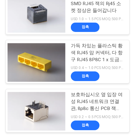
트
SMD RJ45 잭의 Rj45 소
맵
켓 정상은 들어갑니다
10
USD 1.0 ~ 1.5 PCS MOQ:500 PC를
접촉
PRIVACY
POE Rj45 잭
POLICY
가득 차있는 플라스틱 황
색 RJ45 암 커넥터, 다 항
구 RJ45 8P8C 1 x 도금
되는 LED 금 없는 4 항구
USD 0.4 ~ 1.0 PCS MOQ:500 PC를
접촉
11
보호하십시오 옆 입장 여
RJ45 USB 연결관
성 RJ45 네트워크 연결
관, 8p8c 통신 PCB 잭
(RoHS)를
USD 0.2 ~ 0.5 PCS MOQ:500 PC를
접촉