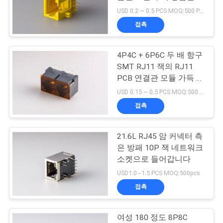
라냅니다
USD 0.2 ~ 0.5 PCS MOQ:500 PC를
연
접촉
16
락
4P4C + 6P6C 두 배 항구
주
90도 rj45
SMT RJ11 잭의 RJ11
세
PCB 연결관 모듈 가득 차
있는 플라스틱
USD 0.15 ~ 0.5 PCS MOQ:500 PC를
요
접촉
VR
21.6L RJ45 암 커넥터 측
25
SHOW
은 방패 10P 잭 네트워크
소켓으로 들어갑니다
SMD RJ45
USD1.0 - 1.5 PCS MOQ:500pcs
사
접촉
이
여성 180 정도 8P8C