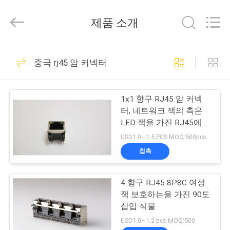
2015
-
2026
제품 소개
Dongguan
Penghui
Electronics
Co.,
Ltd..
집
82
All
중국 rj45 암 커넥터
Rights
Reserved.
rj45 모듈라 잭
제
1x1 항구 RJ45 암 커넥
품
터, 네트워크 잭의 측은
LED 잭을 가진 RJ45에
들어갑니다
USD1.0 - 1.5 PCS MOQ:500pcs
우
접촉
34
리
4 항구 RJ45 8P8C 여성
에
RJ45 이더네트 잭
잭 보호하는을 가진 90도
대
삽입 식물
USD1.0~1.2 pcs MOQ:500