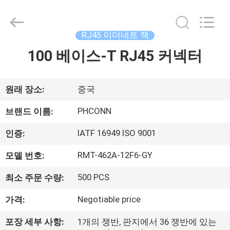
2015
-
2026
Dongguan
Penghui
RJ45 이더네트 잭
Electronics
Co.,
Ltd..
100 베이스-T RJ45 커넥터
집
All
Rights
Reserved.
제
원래 장소:
중국
품
PHCONN
브랜드 이름:
IATF 16949 ISO 9001
인증:
우
RMT-462A-12F6-GY
모델 번호:
리
500 PCS
최소 주문 수량:
에
Negotiable price
가격:
대
포장 세부 사항:
1개의 쟁반, 판지에서 36 쟁반에 있는