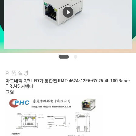
연
락
주
세
요
제품 설명
VR
마그네틱 G/Y LED가 통합된 RMT-462A-12F6-GY 25.4L 100 Base-
T RJ45 커넥터
SHOW
그림
사
이