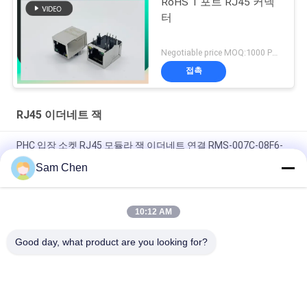
RoHS 1 포트 RJ45 커넥
터
Negotiable price MOQ:1000 PC를
접촉
RJ45 이더네트 잭
PHC 입장 소켓 RJ45 모듈라 잭 이더네트 연결 RMS-007C-08F6-
GY
Sam Chen
자석 RJ45 이더네트 잭 RMA-392G-160F13-22 2 x 8 항구 PBT
10:12 AM
RJ45 네트워크 항구 8P8C는 항구를 180도 정상 Entery 네트워크
골라냅니다
Good day, what product are you looking for?
모든