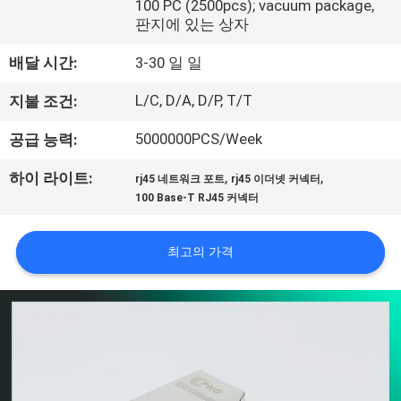
하
100 PC (2500pcs); vacuum package,
판지에 있는 상자
여
배달 시간:
3-30 일 일
공
L/C, D/A, D/P, T/T
지불 조건:
장
5000000PCS/Week
공급 능력:
여
,
,
하이 라이트:
rj45 네트워크 포트
rj45 이더넷 커넥터
행
100 Base-T RJ45 커넥터
최고의 가격
품
질
관
리