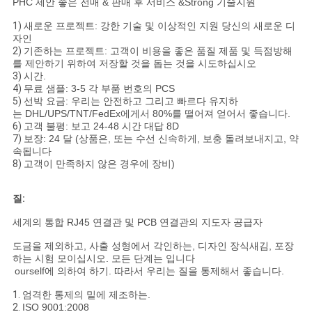
PHC 제안 좋은 전매 & 판매 후 서비스 &Strong 기술지원
1)
새로운 프로젝트: 강한 기술 및 이상적인 지원 당신의 새로운 디
자인
2)
기존하는 프로젝트: 고객이 비용을 좋은 품질 제품 및 득점방해
를 제안하기 위하여 저장할 것을 돕는 것을 시도하십시오
3)
시간.
4)
무료 샘플: 3-5 각 부품 번호의 PCS
5)
선박 요금: 우리는 안전하고 그리고 빠르다 유지하
는 DHL/UPS/TNT/FedEx에게서 80%를 떨어져 얻어서 좋습니다.
6)
고객 불평: 보고 24-48 시간 대답 8D
7)
보장: 24 달 (상품은, 또는 수선 신속하게, 보충 돌려보내지고, 약
속됩니다
8)
고객이 만족하지 않은 경우에 장비)
질:
세계의 통합 RJ45 연결관 및 PCB 연결관의 지도자 공급자
도금을 제외하고, 사출 성형에서 각인하는, 디자인 장식새김, 포장
하는 시험 모이십시오. 모든 단계는 입니다
ourself에 의하여 하기. 따라서 우리는 질을 통제해서 좋습니다.
1.
엄격한 통제의 밑에 제조하는.
2.
ISO 9001:2008