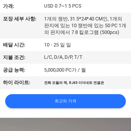
하
USD 0.7~1.5 PCS
가격:
여
포장 세부 사항:
1개의 쟁반, 31.5*24*40 CM인, 1개의
판지에 있는 10 쟁반에 있는 50 PC 1개
공
의 판지에서 7.8 킬로그램 (500pcs)
장
배달 시간:
10 - 25 일 일
여
L/C, D/A, D/P, T/T
지불 조건:
행
공급 능력:
5,000,000 PC가 / 월
,
하이 라이트:
전화 모듈라 잭
RJ45 이더네트 연결관
품
질
최고의 가격
관
리