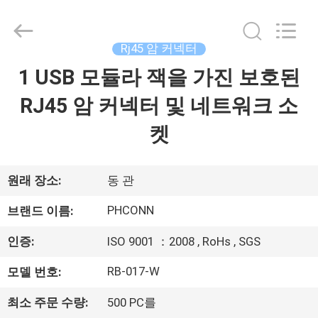
2015
-
2026
Dongguan
Penghui
Rj45 암 커넥터
Electronics
Co.,
Ltd..
1 USB 모듈라 잭을 가진 보호된
집
All
Rights
Reserved.
RJ45 암 커넥터 및 네트워크 소
제
켓
품
원래 장소:
동 관
우
PHCONN
브랜드 이름:
리
인증:
ISO 9001 ：2008 , RoHs , SGS
에
RB-017-W
모델 번호:
대
최소 주문 수량:
500 PC를