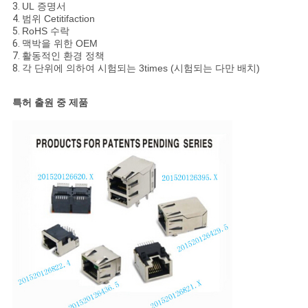
3.
UL 증명서
4.
범위 Cetitifaction
5.
RoHS 수락
6.
맥박을 위한 OEM
7.
활동적인 환경 정책
8.
각 단위에 의하여 시험되는 3times (시험되는 다만 배치)
특허 출원 중 제품