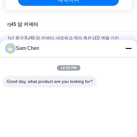
rj45 암 커넥터
1x1 항구 RJ45 암 커넥터, 네트워크 잭의 측은 LED 잭을 가진
RJ45에 들어갑니다
Sam Chen
4 항구 RJ45 8P8C 여성 잭 보호하는을 가진 90도 삽입 식물
12:55 PM
침몰 격판덮개 H 8.6mm 까만 8P8C LCP를 가진 90도 전화 모듈라
잭
Good day, what product are you looking for?
모든
Rj45 모듈라 잭
RJ45 이더네트 잭
자석 RJ45 잭
RJ11 RJ45 잭