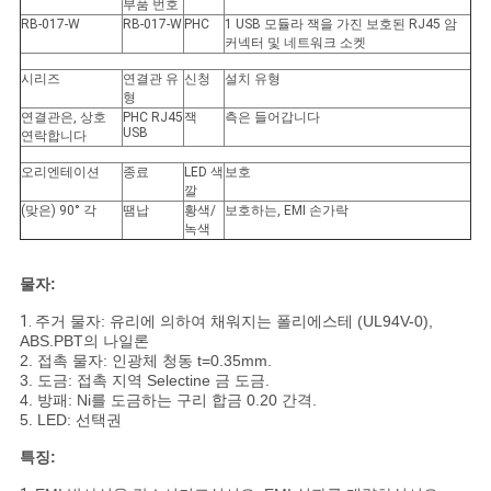
트
부품 번호
RB-017-W
RB-017-W
PHC
1 USB 모듈라 잭을 가진 보호된 RJ45 암
맵
커넥터 및 네트워크 소켓
시리즈
연결관 유
신청
설치 유형
형
PRIVACY
연결관은, 상호
PHC RJ45
잭
측은 들어갑니다
USB
연락합니다
POLICY
오리엔테이션
종료
LED 색
보호
깔
(맞은) 90° 각
땜납
황색/
보호하는, EMI 손가락
녹색
물자:
1.
주거 물자: 유리에 의하여 채워지는 폴리에스테 (UL94V-0),
ABS.PBT의 나일론
2. 접촉 물자: 인광체 청동 t=0.35mm.
3. 도금: 접촉 지역 Selectine 금 도금.
4. 방패: Ni를 도금하는 구리 합금 0.20 간격.
5. LED: 선택권
특징: