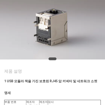
연
락
주
세
요
VR
SHOW
제품 설명
1 USB 모듈라 잭을 가진 보호된 RJ45 암 커넥터 및 네트워크 소켓
사
명세
이
부품 번호
제조자
제조자
묘사