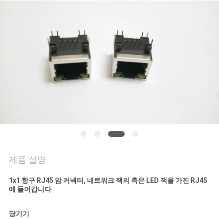
연
락
주
세
요
VR
SHOW
제품 설명
사
1x1 항구 RJ45 암 커넥터, 네트워크 잭의 측은 LED 잭을 가진 RJ45
에 들어갑니다
이
당기기