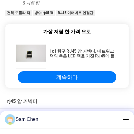
& 지원 팀
전화 모듈라 잭
방수 rj45 잭
RJ45 이더네트 연결관
가장 저렴 한 가격 으로
1x1 항구 RJ45 암 커넥터, 네트워크
잭의 측은 LED 잭을 가진 RJ45에 들
어갑니다
계속하다
rj45 암 커넥터
4 항구 RJ45 8P8C 여성 잭 보호하는을 가진 90도 삽입 식물
Sam Chen
침몰 격판덮개 H 8.6mm 까만 8P8C LCP를 가진 90도 전화 모듈라
잭