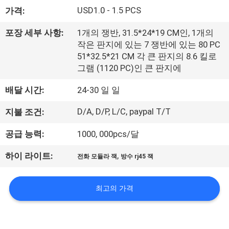
하
USD1.0 - 1.5 PCS
가격:
여
포장 세부 사항:
1개의 쟁반, 31.5*24*19 CM인, 1개의
작은 판지에 있는 7 쟁반에 있는 80 PC
공
51*32.5*21 CM 각 큰 판지의 8.6 킬로
그램 (1120 PC)인 큰 판지에
장
배달 시간:
24-30 일 일
여
D/A, D/P, L/C, paypal T/T
지불 조건:
행
공급 능력:
1000, 000pcs/달
품
,
하이 라이트:
전화 모듈라 잭
방수 rj45 잭
질
최고의 가격
관
리