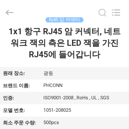
2015
-
2026
Dongguan
Penghui
Rj45 암 커넥터
Electronics
Co.,
Ltd..
1x1 항구 RJ45 암 커넥터, 네트
집
All
Rights
Reserved.
워크 잭의 측은 LED 잭을 가진
제
RJ45에 들어갑니다
품
원래 장소:
광동
우
PHCONN
브랜드 이름:
리
ISO9001-2008 , RoHs , UL , SGS
인증:
에
1051-208025
모델 번호:
대
500pcs
최소 주문 수량: