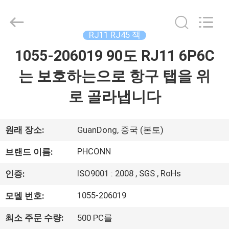
2015
-
2026
Dongguan
Penghui
RJ11 RJ45 잭
Electronics
Co.,
Ltd..
1055-206019 90도 RJ11 6P6C
집
All
Rights
Reserved.
는 보호하는으로 항구 탭을 위
제
로 골라냅니다
품
원래 장소:
GuanDong, 중국 (본토)
우
PHCONN
브랜드 이름:
리
ISO9001 : 2008 , SGS , RoHs
인증:
에
1055-206019
모델 번호:
대
최소 주문 수량:
500 PC를