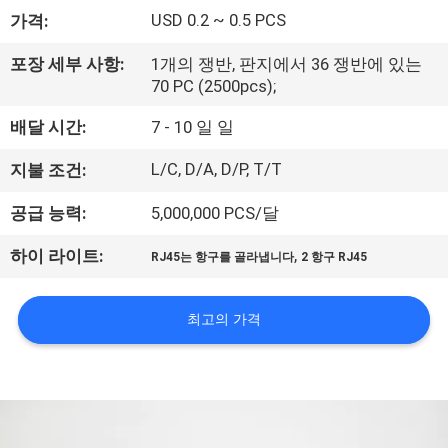
하
USD 0.2 ~ 0.5 PCS
가격:
여
포장 세부 사항:
1개의 쟁반, 판지에서 36 쟁반에 있는
70 PC (2500pcs);
공
배달 시간:
7 - 10 일 일
장
L/C, D/A, D/P, T/T
지불 조건:
여
공급 능력:
5,000,000 PCS/달
행
,
하이 라이트:
RJ45는 항구를 골라냅니다
2 항구 RJ45
품
최고의 가격
질
관
리