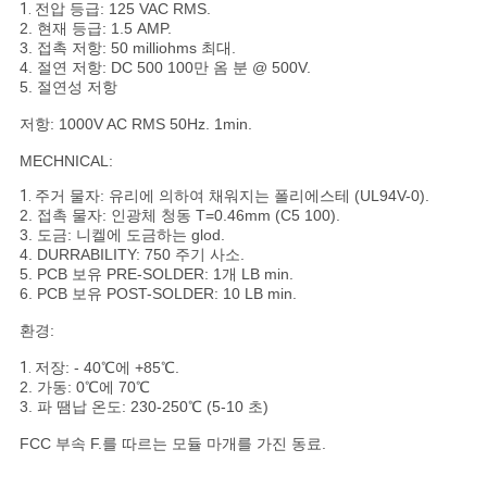
트
1.
전압 등급: 125 VAC RMS.
2. 현재 등급: 1.5 AMP.
맵
3. 접촉 저항: 50 milliohms 최대.
4. 절연 저항: DC 500 100만 옴 분 @ 500V.
5. 절연성 저항
PRIVACY
저항: 1000V AC RMS 50Hz. 1min.
POLICY
MECHNICAL:
1.
주거 물자: 유리에 의하여 채워지는 폴리에스테 (UL94V-0).
2. 접촉 물자: 인광체 청동 T=0.46mm (C5 100).
3. 도금: 니켈에 도금하는 glod.
4. DURRABILITY: 750 주기 사소.
5. PCB 보유 PRE-SOLDER: 1개 LB min.
6. PCB 보유 POST-SOLDER: 10 LB min.
환경:
1.
저장: - 40℃에 +85℃.
2. 가동: 0℃에 70℃
3. 파 땜납 온도: 230-250℃ (5-10 초)
FCC 부속 F.를 따르는 모듈 마개를 가진 동료.