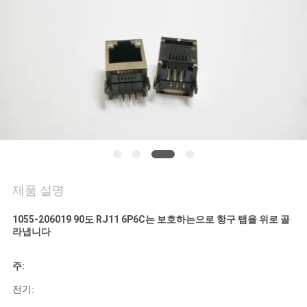
연
락
주
세
요
VR
제품 설명
SHOW
1055-206019 90도 RJ11 6P6C는 보호하는으로 항구 탭을 위로 골
라냅니다
사
주:
이
전기: