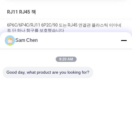
RJ11 RJ45 잭
6P6C/6P4C/RJ11 6P2C/90 도는 RJ45 연결관 플라스틱 이더네
트 단 하나 항구를 보호했습니다
Sam Chen
6P6C 90 정도 RJ11 RJ45 모듈라 잭의 Rj45 자료 잭 가득 차있는
플라스틱 단 하나 항구 여성
9:20 AM
모듈라 잭 가득 차있는 플라스틱 단 하나 항구 여성 네트워크가
6P6C에 의하여/6P4C/6P2C/RJ11 RJ45 잭은, 전화를 겁니다
Good day, what product are you looking for?
모든
Rj45 모듈라 잭
RJ45 이더네트 잭
자석 RJ45 잭
RJ11 RJ45 잭