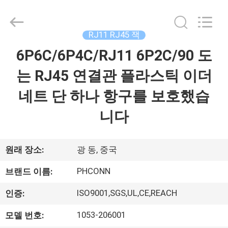
2015
-
2026
Dongguan
Penghui
RJ11 RJ45 잭
Electronics
Co.,
Ltd..
6P6C/6P4C/RJ11 6P2C/90 도
집
All
Rights
Reserved.
는 RJ45 연결관 플라스틱 이더
제
네트 단 하나 항구를 보호했습
품
니다
우
원래 장소:
광 동, 중국
리
PHCONN
브랜드 이름:
에
ISO9001,SGS,UL,CE,REACH
인증:
대
1053-206001
모델 번호: