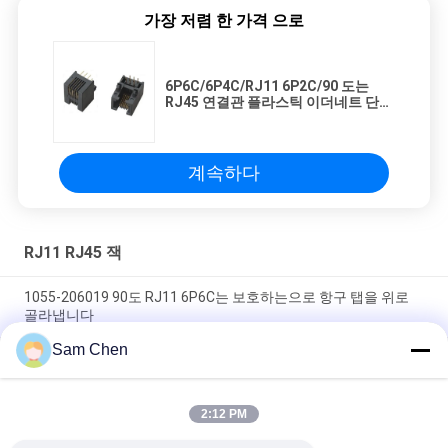
가장 저렴 한 가격 으로
6P6C/6P4C/RJ11 6P2C/90 도는
RJ45 연결관 플라스틱 이더네트 단
하나 항구를 보호했습니다
계속하다
RJ11 RJ45 잭
1055-206019 90도 RJ11 6P6C는 보호하는으로 항구 탭을 위로
골라냅니다
Sam Chen
6P6C 90 정도 RJ11 RJ45 모듈라 잭의 Rj45 자료 잭 가득 차있는
플라스틱 단 하나 항구 여성
2:12 PM
모듈라 잭 가득 차있는 플라스틱 단 하나 항구 여성 네트워크가
6P6C에 의하여/6P4C/6P2C/RJ11 RJ45 잭은, 전화를 겁니다