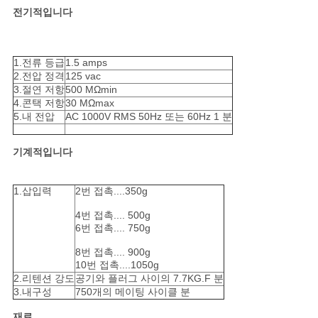
트
전기적입니다
맵
1.전류 등급
1.5 amps
PRIVACY
2.전압 정격
125 vac
3.절연 저항
500 MΩmin
POLICY
4.콘택 저항
30 MΩmax
5.내 전압
AC 1000V RMS 50Hz 또는 60Hz 1 분
기계적입니다
1.삽입력
2번 접촉....350g
4번 접촉.... 500g
6번 접촉.... 750g
8번 접촉.... 900g
10번 접촉....1050g
2.리텐션 강도
공기와 플러그 사이의 7.7KG.F 분
3.내구성
750개의 메이팅 사이클 분
재료