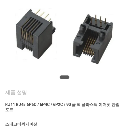
연
락
주
세
요
VR
SHOW
제품 설명
사
RJ11 RJ45 6P6C / 6P4C / 6P2C / 90 급 잭 플라스틱 이더넷 단일
포트
이
스페크티픽케이션