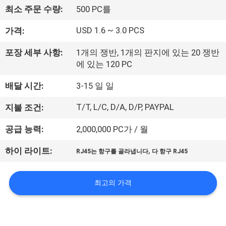
하
최소 주문 수량:
500 PC를
여
USD 1.6 ~ 3.0 PCS
가격:
공
포장 세부 사항:
1개의 쟁반, 1개의 판지에 있는 20 쟁반
에 있는 120 PC
장
배달 시간:
3-15 일 일
여
T/T, L/C, D/A, D/P, PAYPAL
지불 조건:
행
공급 능력:
2,000,000 PC가 / 월
품
,
하이 라이트:
RJ45는 항구를 골라냅니다
다 항구 RJ45
질
최고의 가격
관
리