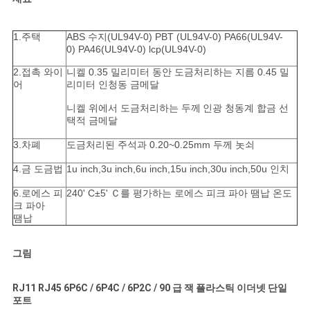
1.주택
ABS 수지(UL94V-0) PBT (UL94V-0) PA66(UL94V-
0) PA46(UL94V-0) lcp(UL94V-0)
2.접촉 와이
니켈 0.35 밀리미터 동안 도금처리하는 지름 0.45 밀
어
리미터 인청동 금메달
니켈 위에서 도금처리하는 두께
인광 청동계 합금 선
택적 금메달
3.차폐
도금처리된 주석과 0.20~0.25mm 두께 놋쇠
4.금 도금법
1u inch,3u inch,6u inch,15u inch,30u inch,50u 인치
6.로에스 피
240' C±5' Ｃ를 평가하는 로에스 피크 파아 땜납 온도
크 파아
땜납
그림
RJ11 RJ45 6P6C / 6P4C / 6P2C / 90 급 잭 플라스틱 이더넷 단일
포트