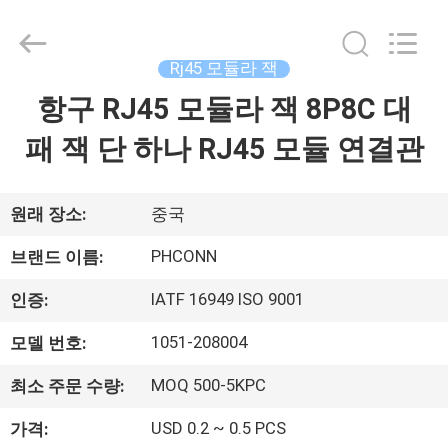
2015
-
2026
Dongguan
Penghui
Rj45 모듈라 잭
Electronics
Co.,
Ltd..
항구 RJ45 모듈라 잭 8P8C 대
집
All
Rights
Reserved.
패 잭 단 하나 RJ45 모듈 연결관
제
품
원래 장소:
중국
PHCONN
브랜드 이름:
우
IATF 16949 ISO 9001
인증:
리
1051-208004
모델 번호:
에
MOQ 500-5KPC
최소 주문 수량:
대
USD 0.2 ~ 0.5 PCS
가격: