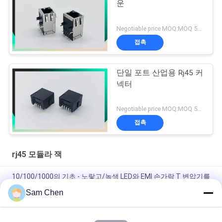
운
Negotiable price MOQ:MOQ 500-5KPC
접촉
단일 포트 산업용 Rj45 커
넥터
Negotiable price MOQ:MOQ 500-5KPC
접촉
rj45 모듈라 잭
10/100/1000의 기초 - 노랗고/녹색 LED와 EMI 손가락 T 변압기를
가진 여성 RJ45 모듈라 잭 연결관
Sam Chen
1x1 이더네트 Molex RJ45 모듈라 잭 18.1L 까만 수평한 소성 물질