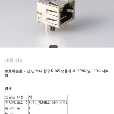
연
락
주
세
요
제품 설명
VR
보호하는을 가진 단 하나 항구 RJ45 모듈라 잭, 8P8C 및 LED의 대패
SHOW
잭
명세
사
연결관 유형
잭
이
위치/접촉의 수
8p8c (RJ45의 이더네트)
항구의 수
1
행 수
1