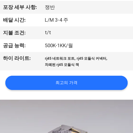
하
포장 세부 사항:
쟁반
여
배달 시간:
L/M 3-4 주
공
t/t
지불 조건:
장
공급 능력:
500K-1KK/월
여
,
,
하이 라이트:
rj45 네트워크 포트
rj45 모듈식 커넥터
차폐된 rj45 모듈식 잭
행
최고의 가격
품
질
관
리