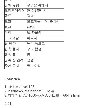
트
설치 유형
구멍을 통해서
맵
오리엔테이션
(맞은) 90° 각
종료
땜납
보호
보호하는, EMI 손가락
PRIVACY
등급
Cat3
특징
널 자물쇠
POLICY
LED 색깔
아니다
탭 방향
높은 쪽으로
접촉 물자
구리 합금
접촉 끝
금
접촉 끝 간격
섬광
주거 물자
열가소성
Eceatrical
1. 전압 등급: val 125
2. Insnlation Resiitance: 500M 분
3. 저항 전압: AC 1000vxRMS50HZ 또는 60/hz1min
기계