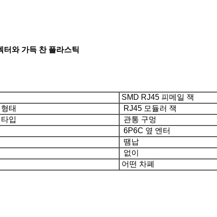
 커넥터와 가득 찬 플라스틱
SMD RJ45 피메일 잭
 형태
RJ45 모듈러 잭
 타입
관통 구멍
6P6C 옆 엔터
땜납
없이
어떤 차폐