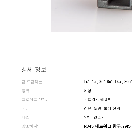
상세 정보
금 도금하는::
Fu”, 1u”, 3u”, 6u”, 15u”, 30u”
종류:
여성
프로젝트 신청:
네트워킹 해결책
색:
검은, 노란, 불레 선택
타입:
SMD 연결기
강조하다:
RJ45 네트워크 항구
rj4
,