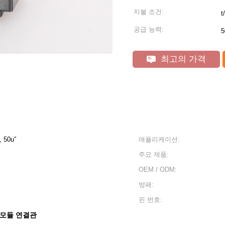
지불 조건:
t/
공급 능력:
5
최고의 가격
, 50u”
애플리케이션:
주요 제품:
OEM / ODM:
방패:
핀 번호:
5 모듈 연결관