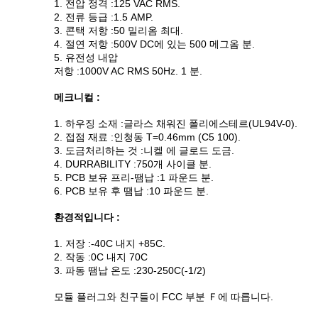
1. 전압 정격 :125 VAC RMS.
2. 전류 등급 :1.5 AMP.
3. 콘택 저항 :50 밀리옴 최대.
4. 절연 저항 :500V DC에 있는 500 메그옴 분.
5. 유전성 내압
저항 :1000V AC RMS 50Hz. 1 분.
메크니컬 :
1. 하우징 소재 :글라스 채워진 폴리에스테르(UL94V-0).
2. 접점 재료 :인청동 T=0.46mm (C5 100).
3. 도금처리하는 것 :니켈 에 글로드 도금.
4. DURRABILITY :750개 사이클 분.
5. PCB 보유 프리-땜납 :1 파운드 분.
6. PCB 보유 후 땜납 :10 파운드 분.
환경적입니다 :
1. 저장 :-40C 내지 +85C.
2. 작동 :0C 내지 70C
3. 파동 땜납 온도 :230-250C(-1/2)
모듈 플러그와 친구들이 FCC 부분 Ｆ에 따릅니다.