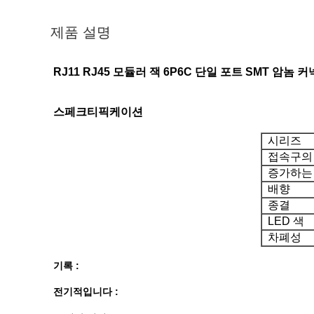
제품 설명
RJ11 RJ45 모듈러 잭 6P6C 단일 포트 SMT 암놈
스페크티픽케이션
시리즈
접속구의
증가하는
배향
종결
LED 색
차폐성
기록 :
전기적입니다 :