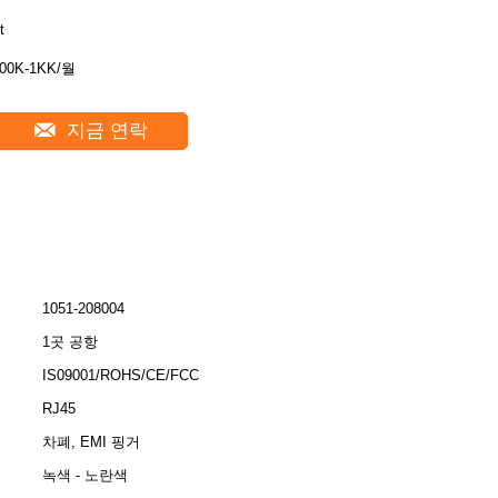
t
00K-1KK/월
지금 연락
1051-208004
1곳 공항
IS09001/ROHS/CE/FCC
RJ45
차폐, EMI 핑거
녹색 - 노란색