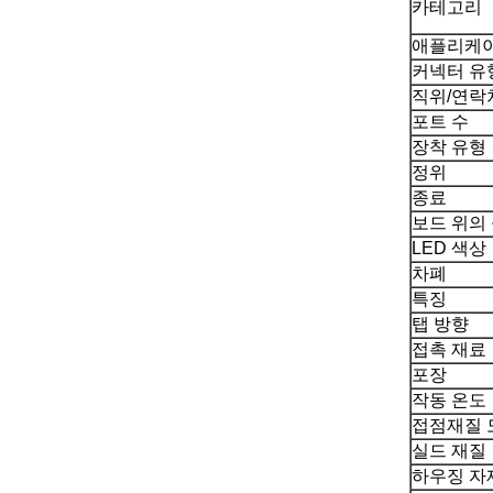
카테고리
애플리케이
커넥터 유
직위/연락
포트 수
장착 유형
정위
종료
보드 위의
LED 색상
차폐
특징
탭 방향
접촉 재료
포장
작동 온도
접점재질 
실드 재질
하우징 자