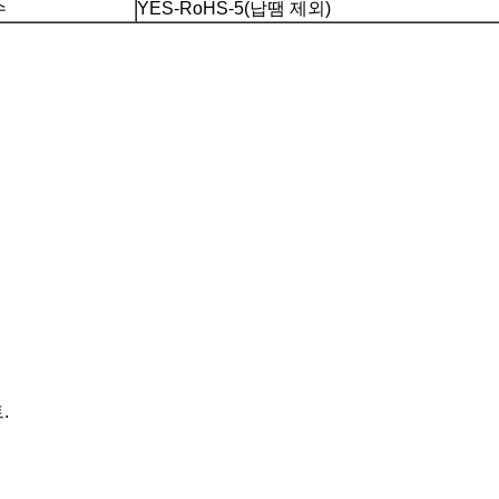
수
YES-RoHS-5(납땜 제외)
.