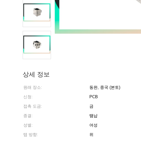
상세 정보
원래 장소:
동완, 중국 (본토)
신청:
PCB
접촉 도금:
금
종결:
땜납
성별:
여성
탭 방향:
위