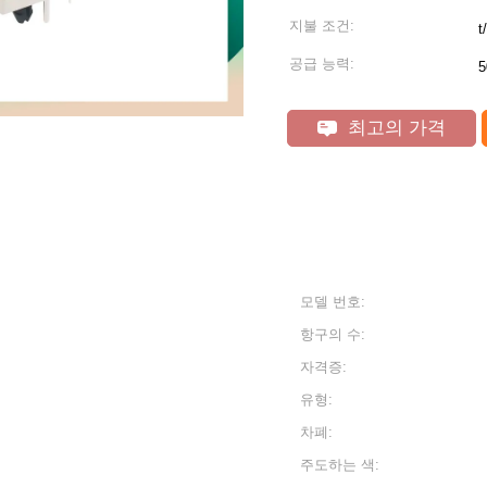
지불 조건:
t/
공급 능력:
5
최고의 가격
모델 번호:
항구의 수:
자격증:
유형:
차폐:
주도하는 색: