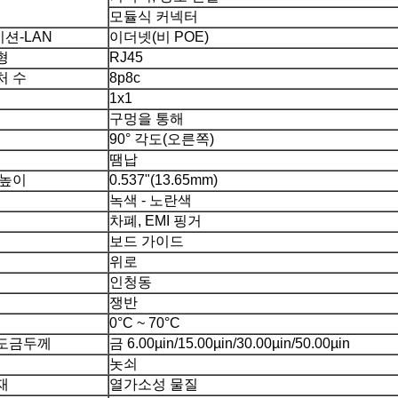
모듈식 커넥터
션-LAN
이더넷(비 POE)
형
RJ45
처 수
8p8c
1x1
구멍을 통해
90° 각도(오른쪽)
땜납
 높이
0.537"(13.65mm)
녹색 - 노란색
차폐, EMI 핑거
보드 가이드
위로
인청동
쟁반
0°C ~ 70°C
도금두께
금 6.00µin/15.00µin/30.00µin/50.00µin
놋쇠
재
열가소성 물질