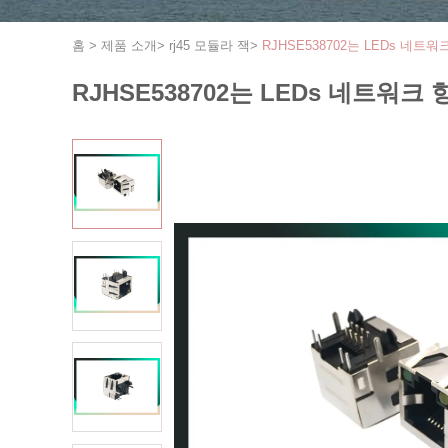
홈
>
제품 소개
>
rj45 모듈라 잭
>
RJHSE538702는 LEDs 
RJHSE538702는 LEDs 네트