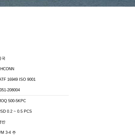
중국
PHCONN
IATF 16949 ISO 9001
051-208004
OQ 500-5KPC
SD 0.2 ~ 0.5 PCS
쟁반
/M 3-4 주