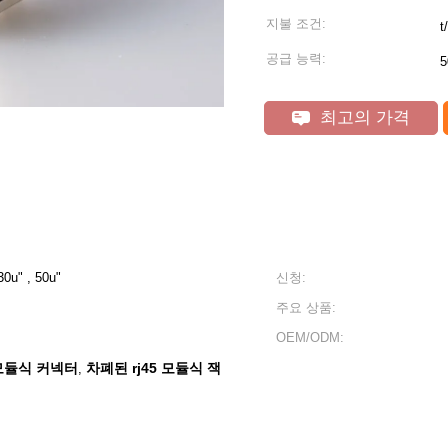
지불 조건:
t/
공급 능력:
5
최고의 가격
 30u" , 50u"
신청:
주요 상품:
OEM/ODM:
 모듈식 커넥터
차폐된 rj45 모듈식 잭
,