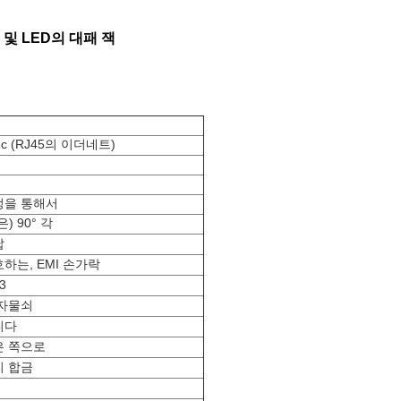
 및 LED의 대패 잭
8c (RJ45의 이더네트)
멍을 통해서
은) 90° 각
납
하는, EMI 손가락
3
 자물쇠
니다
은 쪽으로
리 합금