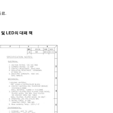
동료.
 및 LED의 대패 잭