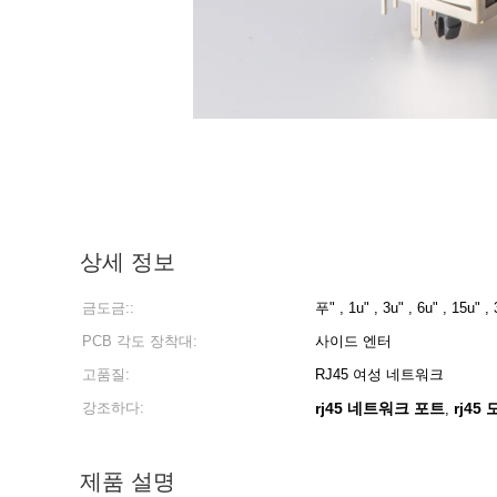
상세 정보
금도금::
푸" , 1u" , 3u" , 6u" , 15u" ,
PCB 각도 장착대:
사이드 엔터
고품질:
RJ45 여성 네트워크
강조하다:
rj45 네트워크 포트
rj45
,
제품 설명