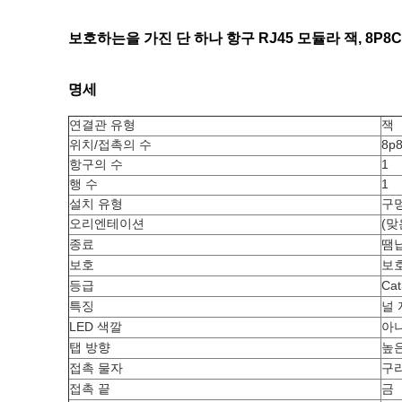
보호하는을 가진 단 하나 항구 RJ45 모듈라 잭, 8P8C
명세
연결관 유형
잭
위치/접촉의 수
8p
항구의 수
1
행 수
1
설치 유형
구
오리엔테이션
(맞
종료
땜
보호
보호
등급
Cat
특징
널
LED 색깔
아
탭 방향
높
접촉 물자
구
접촉 끝
금