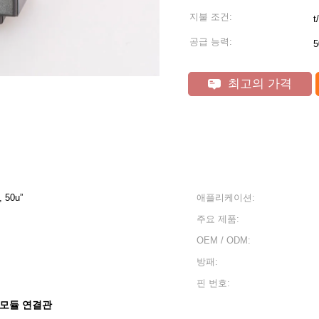
지불 조건:
t/
공급 능력:
5
최고의 가격
, 50u”
애플리케이션:
주요 제품:
OEM / ODM:
방패:
핀 번호:
5 모듈 연결관