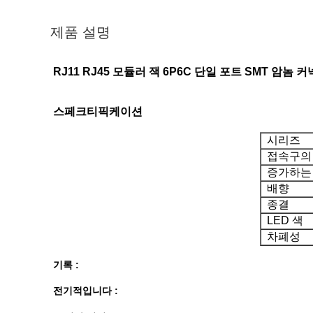
제품 설명
RJ11 RJ45 모듈러 잭 6P6C 단일 포트 SMT 암놈
스페크티픽케이션
시리즈
접속구의
증가하는
배향
종결
LED 색
차폐성
기록 :
전기적입니다 :