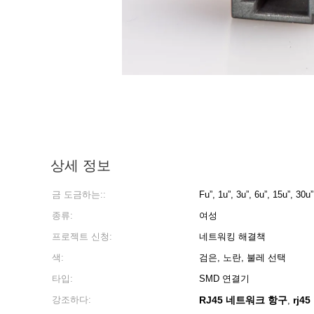
상세 정보
금 도금하는::
Fu”, 1u”, 3u”, 6u”, 15u”, 30u”
종류:
여성
프로젝트 신청:
네트워킹 해결책
색:
검은, 노란, 불레 선택
타입:
SMD 연결기
강조하다:
RJ45 네트워크 항구
rj4
,