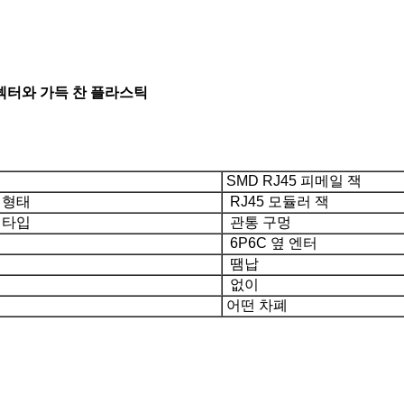
 커넥터와 가득 찬 플라스틱
SMD RJ45 피메일 잭
 형태
RJ45 모듈러 잭
 타입
관통 구멍
6P6C 옆 엔터
땜납
없이
어떤 차폐