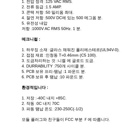
1. 전압 정격 :125 VAC RMS.
2. 전류 등급 :1.5 AMP.
3. 콘택 저항 :50 밀리옴 최대.
4. 절연 저항 :500V DC에 있는 500 메그옴 분.
5. 유전성 내압
저항 :1000V AC RMS 50Hz. 1 분.
메크니컬 :
1. 하우징 소재 :글라스 채워진 폴리에스테르(UL94V-0).
2. 접점 재료 :인청동 T=0.46mm (C5 100).
3. 도금처리하는 것 :니켈 에 글로드 도금.
4. DURRABILITY :750개 사이클 분.
5. PCB 보유 프리-땜납 :1 파운드 분.
6. PCB 보유 후 땜납 :10 파운드 분.
환경적입니다 :
1. 저장 :-40C 내지 +85C.
2. 작동 :0C 내지 70C
3. 파동 땜납 온도 :230-250C(-1/2)
모듈 플러그와 친구들이 FCC 부분 Ｆ에 따릅니다.