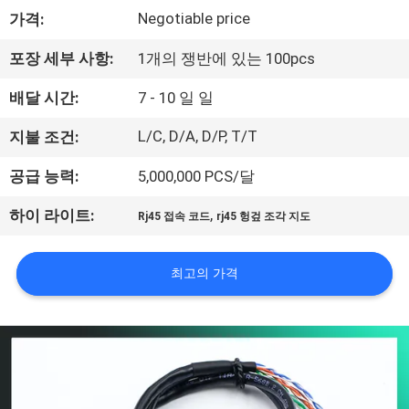
하
Negotiable price
가격:
여
포장 세부 사항:
1개의 쟁반에 있는 100pcs
공
배달 시간:
7 - 10 일 일
장
L/C, D/A, D/P, T/T
지불 조건:
여
공급 능력:
5,000,000 PCS/달
행
,
하이 라이트:
Rj45 접속 코드
rj45 헝겊 조각 지도
품
최고의 가격
질
관
리