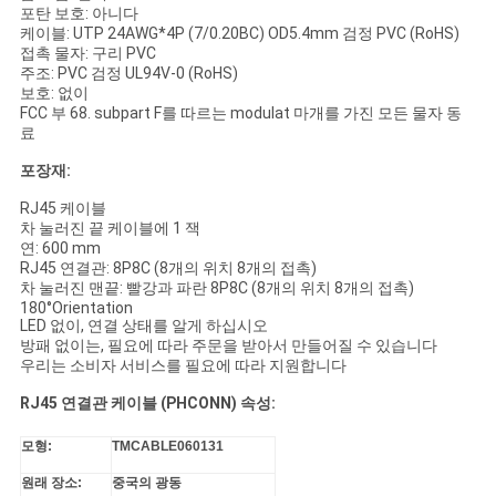
트
포탄 보호: 아니다
케이블: UTP 24AWG*4P (7/0.20BC) OD5.4mm 검정 PVC (RoHS)
맵
접촉 물자: 구리 PVC
주조: PVC 검정 UL94V-0 (RoHS)
보호: 없이
PRIVACY
FCC 부 68. subpart F를 따르는 modulat 마개를 가진 모든 물자 동
료
POLICY
포장재:
RJ45 케이블
차 눌러진 끝 케이블에 1 잭
연: 600 mm
RJ45 연결관: 8P8C (8개의 위치 8개의 접촉)
차 눌러진 맨끝: 빨강과 파란 8P8C (8개의 위치 8개의 접촉)
180°Orientation
LED 없이, 연결 상태를 알게 하십시오
방패 없이는, 필요에 따라 주문을 받아서 만들어질 수 있습니다
우리는 소비자 서비스를 필요에 따라 지원합니다
RJ45 연결관 케이블 (PHCONN) 속성:
모형:
TMCABLE060131
원래 장소:
중국의 광동