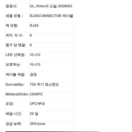
증명서:
UL, Rohs의 도달, ISO9001
제품 유형 :
RJ45CONNECTOR 케이블
잭 유형:
RJ45
위치 의 수:
8
항구 당 맨끝:
8
LED 선택권:
아니다
보호하는:
아니다
케이블 색깔:
검정
Durrability:
750 주기 최소한도
MinimalOrder:
1000PC
포장:
1PC/부대
배달 시간:
20 일
공급 능력:
3KK/year