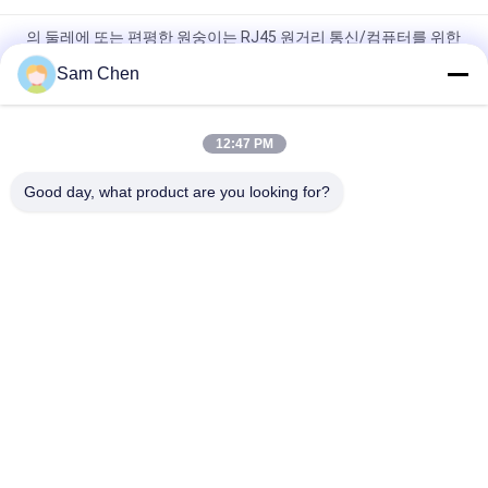
의 둘레에 또는 편평한 원숭이는 RJ45 원거리 통신/컴퓨터를 위한
케이블을 깁습니다
Sam Chen
8P8C 쓰리 웨이 1 내지 2 RJ45 이더넷 분배기 연결기
12:47 PM
RJ45 연결기와 여성 1m Cat 6A 26AWG 네트워킹 케이블에 남자
입니다
Good day, what product are you looking for?
모든
Rj45 모듈라 잭
RJ45 이더네트 잭
자석 RJ45 잭
RJ11 RJ45 잭
90도 Rj45
SMD RJ45