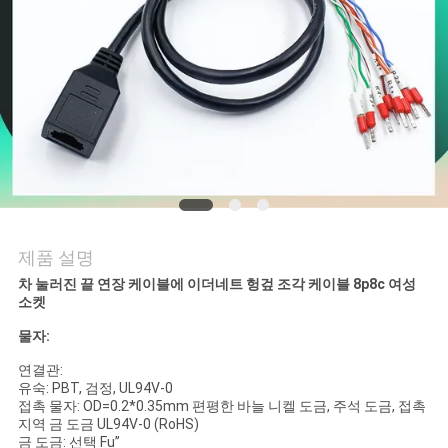
연
락
주
세
요
제품 설명
VR
차 눌러진 끝 연장 케이블에 이더네트 헝겊 조각 케이블 8p8c 여성
SHOW
소켓
물자:
사
연결관:
유숙: PBT, 검정, UL94V-0
이
접촉 물자: OD=0.2*0.35mm 편평한 바늘 니켈 도금, 주석 도금, 접촉
지역 금 도금 UL94V-0 (RoHS)
금 도금: 선택 Fu”