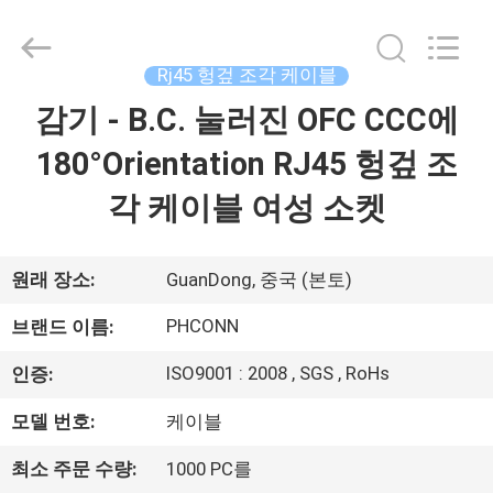
2015
-
2026
Dongguan
Penghui
Rj45 헝겊 조각 케이블
Electronics
Co.,
Ltd..
감기 - B.C. 눌러진 OFC CCC에
집
All
Rights
Reserved.
180°Orientation RJ45 헝겊 조
제
각 케이블 여성 소켓
품
원래 장소:
GuanDong, 중국 (본토)
우
PHCONN
브랜드 이름:
리
ISO9001 : 2008 , SGS , RoHs
인증:
에
모델 번호:
케이블
대
최소 주문 수량:
1000 PC를