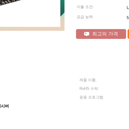
지불 조건:
L
공급 능력:
5
최고의 가격
제품 이름:
RoHS 수락:
응용 프로그램:
랜시버