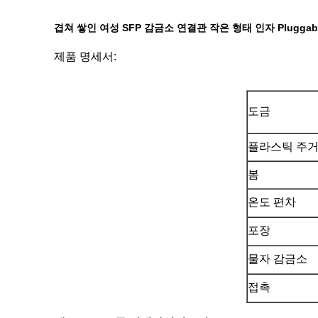
겹쳐 쌓인 여성 SFP 감금소 연결관 작은 형태 인자 Pluggable
제품 명세서:
도금
플라스틱 주
봄
온도 편차
포장
물자 감금소
접촉