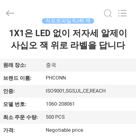
2015
-
2026
Dongguan
Penghui
저프로파일 RJ45 잭
Electronics
Co.,
Ltd..
1X1은 LED 없이 저자세 알제이
집
All
Rights
Reserved.
사십오 잭 위로 라벨을 답니다
제
품
원래 장소:
중국
PHCONN
브랜드 이름:
우
ISO9001,SGS,UL,CE,REACH
인증:
리
1060-208061
모델 번호:
에
500 PCS
최소 주문 수량:
대
Negotiable price
가격: