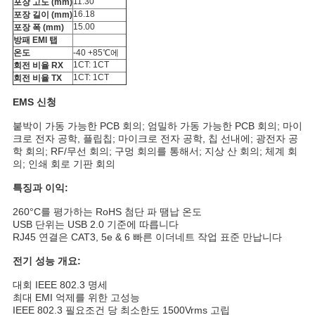
트
11.30
포장 고도 (mm)
16.18
포장 길이 (mm)
맵
15.00
포장 폭 (mm)
방패 EMI 탭
온도
-40 +85℃에
1CT: 1CT
회전 비율 RX
PRIVACY
1CT: 1CT
회전 비율 TX
POLICY
EMS 신청
붙박이 가동 가능한 PCB 회의; 엄밀하 가동 가능한 PCB 회의; 마이
크로 전자 공학, 플립칩; 마이크로 전자 공학, 칩 선내에; 광전자 공
학 회의; RF/무선 회의; 구멍 회의를 통해서; 지상 산 회의; 체계 회
의; 인쇄 회로 기판 회의
특징과 이익:
260°C를 평가하는 RoHS 첨단 파 땜납 온도
USB 단위는 USB 2.0 기준에 따릅니다
RJ45 연결은 CAT3, 5e & 6 빠른 이더네트 작업 표준 만납니다
전기 성능 개요:
대회 IEEE 802.3 명세
최대 EMI 억제를 위한 고성능
IEEE 802.3 필요조건 당 최소한도 1500Vrms 고립