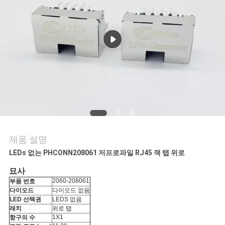
연
락
주
세
요
VR
제품 설명
SHOW
LEDs 없는 PHCONN208061 저프로파일 RJ45 잭 탭 위로
묘사
사
2060-208061
부품 번호
다이오드
다이오드 없음
LED 선택권
LEDS 없음
이
래치
위로 탭
1X1
항구의 수