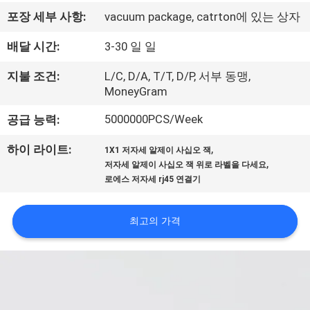
하
포장 세부 사항:
vacuum package, catrton에 있는 상자
여
배달 시간:
3-30 일 일
공
지불 조건:
L/C, D/A, T/T, D/P, 서부 동맹,
MoneyGram
장
5000000PCS/Week
공급 능력:
여
,
하이 라이트:
1X1 저자세 알제이 사십오 잭
행
,
저자세 알제이 사십오 잭 위로 라벨을 다세요
로에스 저자세 rj45 연결기
품
최고의 가격
질
관
리