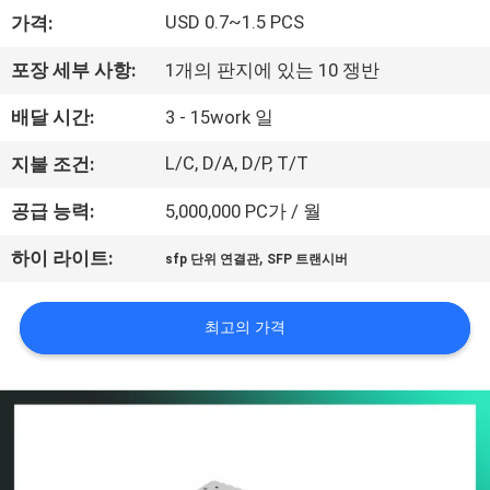
하
USD 0.7~1.5 PCS
가격:
여
포장 세부 사항:
1개의 판지에 있는 10 쟁반
공
배달 시간:
3 - 15work 일
장
L/C, D/A, D/P, T/T
지불 조건:
여
공급 능력:
5,000,000 PC가 / 월
행
,
하이 라이트:
sfp 단위 연결관
SFP 트랜시버
품
최고의 가격
질
관
리