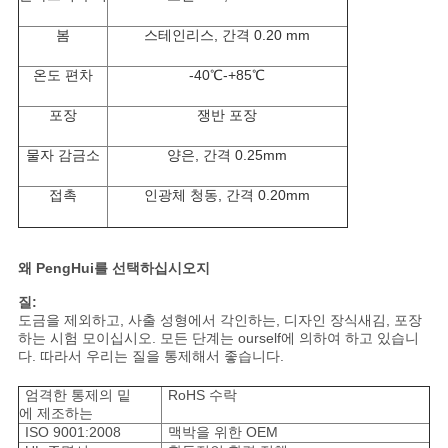
트
맵
봄
스테인리스, 간격 0.20 mm
온도 편차
-40℃-+85℃
PRIVACY
포장
쟁반 포장
POLICY
물자 감금소
양은, 간격 0.25mm
접촉
인광체 청동, 간격 0.20mm
왜 PengHui를 선택하십시오지
질:
도금을 제외하고, 사출 성형에서 각인하는, 디자인 장식새김, 포장
하는 시험 모이십시오. 모든 단계는 ourself에 의하여 하고 있습니
다. 따라서 우리는 질을 통제해서 좋습니다.
엄격한 통제의 밑
RoHS 수락
에 제조하는
ISO 9001:2008
맥박을 위한 OEM