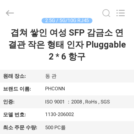
2015
-
2026
Dongguan
Penghui
2.5G / 5G/10G RJ45
Electronics
Co.,
Ltd..
겹쳐 쌓인 여성 SFP 감금소 연
집
All
Rights
Reserved.
결관 작은 형태 인자 Pluggable
제
2 * 6 항구
품
원래 장소:
동 관
우
PHCONN
브랜드 이름:
리
인증:
ISO 9001 ：2008 , RoHs , SGS
에
1130-206002
모델 번호:
대
최소 주문 수량:
500 PC를