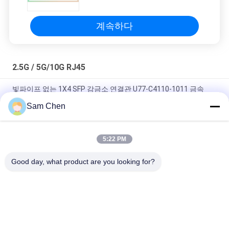
계속하다
2.5G / 5G/10G RJ45
빛파이프 없는 1X4 SFP 감금소 연결관 U77-C4110-1011 금속
EMI 여성
Sam Chen
3.3V SFP 감금소 연결관 작용 온도 -40~+85 Rohs SGS ISO
5:22 PM
겹쳐 쌓인 여성 SFP 감금소 연결관 작은 형태 인자 Pluggable 2 * 6
항구
Good day, what product are you looking for?
모든
Rj45 모듈라 잭
RJ45 이더네트 잭