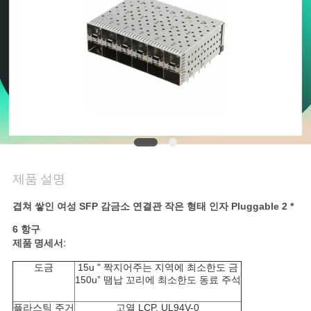
연
락
주
세
요
제품 설명
VR
SHOW
겹쳐 쌓인 여성 SFP 감금소 연결관 작은 형태 인자 Pluggable 2 *
6 항구
제품 명세서:
사
도금
15u " 짝지어주는 지역에 최소한도 금
이
150u” 땜납 꼬리에 최소한도 동료 주석
플라스틱 주거
고열 LCP, UL94V-0