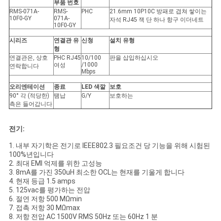
트
부품 번호
RMS-071A-
RMS-
PHC
21.6mm 10P10C 방패로 겹쳐 쌓이는
맵
10F0-GY
071A-
자석 RJ45 잭 단 하나 항구 이더네트
10F0-GY
시리즈
연결관 유
신청
설치 유형
형
PRIVACY
연결관은, 상호
PHC RJ45
10/100
판을 삽입하십시오
/1000
여성
POLICY
연락합니다
Mbps
오리엔테이션
종료
LED 색깔
보호
90° 각 (적당한)
땜납
G/Y
보호하는
측은 들어갑니다
전기:
1. 내부 자기학은 전기로 IEEE802.3 필요조건 당 기능을 위해 시험된
100%년입니다
2. 최대 EMI 억제를 위한 고성능
3. 8mA를 가진 350uH 최소한 OCL는 현재를 기울게 합니다
4. 현재 등급 1.5 amps
5. 125vac를 평가하는 전압
6. 절연 저항 500 MΩmin
7. 접촉 저항 30 MΩmax
8. 저항 전압 AC 1500V RMS 50Hz 또는 60Hz 1 분