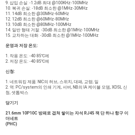
9. 삽입 손실: -1.2dB 최대 @100KHz-100MHz
10. 복귀 손실: -18dB 최소한 @1MHz-30MHz
11. 14dB 최소한 @30MHz-60MHz
12. 12dB 최소한 @60MHz-80MHz
13. 10dB 최소한 @80MHz-100MHz
14. 일반 형태 거절: -30dB 최소한 @1MHz-100MHz
15. 교차하는 대화: -30dB 최소한 @1MHz-100MHz
운영과 저장 온도:
1. 작용 온도: -40 85℃에
2. 저장 온도: -40 85℃에
신청:
1. 네트워킹 제품: NIC의 허브, 스위치, 대패, 교량, 일
2. 역: PC/system의 인쇄 기계, 서버, NB의 IA 케이블 모뎀, XDSL 신
청, 셋톱박스
당기기
21.6mm 10P10C 방패로 겹쳐 쌓이는 자석 RJ45 잭 단 하나 항구 이
더네트
(PHC)