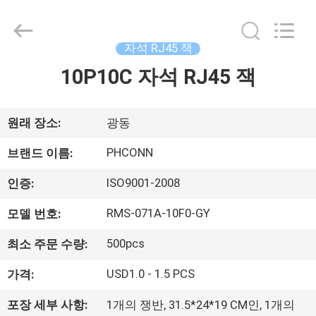
2015
-
2026
Dongguan
Penghui
자석 RJ45 잭
Electronics
Co.,
Ltd..
10P10C 자석 RJ45 잭
집
All
Rights
Reserved.
제
원래 장소:
광동
품
PHCONN
브랜드 이름:
ISO9001-2008
인증:
우
RMS-071A-10F0-GY
모델 번호:
리
500pcs
최소 주문 수량:
에
USD1.0 - 1.5 PCS
가격:
대
포장 세부 사항:
1개의 쟁반, 31.5*24*19 CM인, 1개의