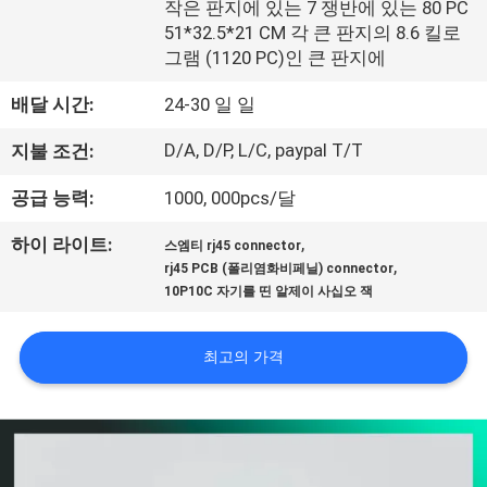
하
작은 판지에 있는 7 쟁반에 있는 80 PC
51*32.5*21 CM 각 큰 판지의 8.6 킬로
여
그램 (1120 PC)인 큰 판지에
배달 시간:
24-30 일 일
공
D/A, D/P, L/C, paypal T/T
지불 조건:
장
공급 능력:
1000, 000pcs/달
여
행
,
하이 라이트:
스엠티 rj45 connector
,
rj45 PCB (폴리염화비페닐) connector
10P10C 자기를 띤 알제이 사십오 잭
품
최고의 가격
질
관
리