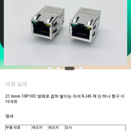
연
락
주
세
요
VR
제품 설명
SHOW
21.6mm 10P10C 방패로 겹쳐 쌓이는 자석 RJ45 잭 단 하나 항구 이
더네트
사
명세
이
부품 번호
제조자
제조자
묘사