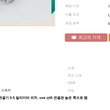
배달 시간:
7
지불 조건:
L
공급 능력:
5
최고의 가격
단계:
주요 고객:
OEM:
 \ 스위치
타입:
 연결기 0.5 밀리미터 피치
smt rj45 연결관 높은 쪽으로 탭
,