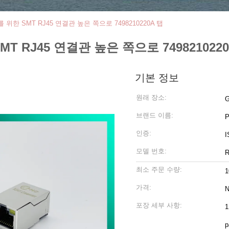
GY를 위한 SMT RJ45 연결관 높은 쪽으로 7498210220A 탭
SMT RJ45 연결관 높은 쪽으로 749821022
기본 정보
원래 장소:
G
브랜드 이름:
인증:
I
모델 번호:
R
최소 주문 수량:
1
가격:
N
포장 세부 사항:
1