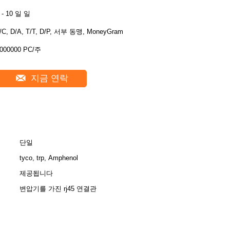
 - 10 일 일
/C, D/A, T/T, D/P, 서부 동맹, MoneyGram
000000 PC/주
지금 연락
단일
tyco, trp, Amphenol
제공됩니다
변압기를 가진 rj45 연결관