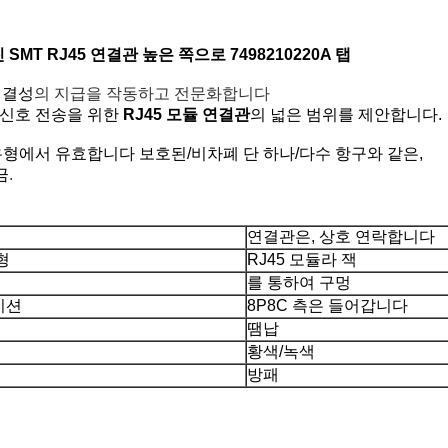
진 SMT RJ45 연결관 높은 쪽으로 7498210220A 탭
연결성
의 지급을 작동하고 전문화합니다
 신호 전송
을 위한
RJ45 모듈 연결관
의 넓은 범위를 제안합니다.
유형에서 유효합니다 보호된/비차폐 단 하나/다수 항구와 같은,
금
.
연결관은, 상호 연락합니다
형
RJ45 모듈라 잭
를 통하여 구멍
이션
8P8C 측은 들어갑니다
땜납
황색/녹색
방패