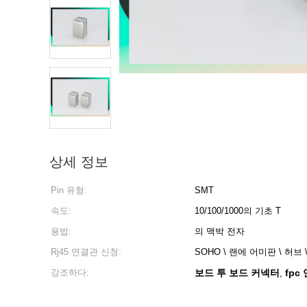
상세 정보
Pin 유형:
SMT
속도:
10/100/1000의 기초 T
용법:
의 맥박 전자
Rj45 연결관 신청:
SOHO \ 랜에 어미판 \ 허브
강조하다:
보드 투 보드 커넥터
fpc
,