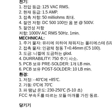
전기:
1.
전압 등급: 125 VAC RMS.
2. 현재 등급: 1.5 AMP.
3. 접촉 저항: 50 milliohms 최대.
4. 절연 저항: DC 500 100만 옴 분 @ 500V.
5. 절연성 저항
저항: 1000V AC RMS 50Hz. 1min.
MECHNICAL:
1.
주거 물자: 유리에 의하여 채워지는 폴리에스테 (UL94
2. 접촉 물자: 인광체 청동 T=0.46mm (C5 100).
3. 도금: 니켈에 도금하는 glod.
4. DURRABILITY: 750 주기 사소.
5. PCB 보유 PRE-SOLDER: 1개 LB min.
6. PCB 보유 POST-SOLDER: 10 LB min.
환경:
1.
저장: - 40℃에 +85℃.
2. 가동: 0℃에 70℃
3. 파 땜납 온도: 230-250℃ (5-10 초)
FCC 부속 F.를 따르는 모듈 마개를 가진 동료.
당기기