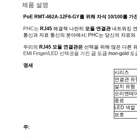
제품 설명
PoE RMT-462A-12F6-GY를 위해 자석 10/100를 가
PHC는
RJ45
해결책 나란히
모듈 연결관
네트워킹 
통신과 자료 통신의 분야에서; PHC는 당신의 자료와
우리의
RJ45 모듈 연결관은
선택을 위해 많은 다른 
EMI Finger/LED 선택권을 가진
금 도금 /non-gold 도
명세
시리즈
연결관 유
설치 유형
오리엔테
종료
LED 색깔
보호
주: