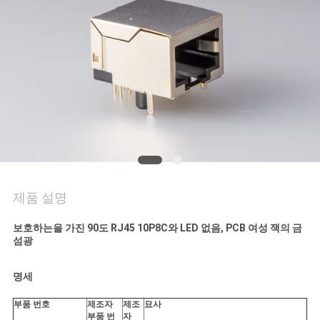
연
락
주
세
요
VR
제품 설명
SHOW
보호하는을 가진 90도 RJ45 10P8C와 LED 없음, PCB 여성 잭의 금
섬광
사
명세
이
부품 번호
제조자
제조
묘사
부품 번
자