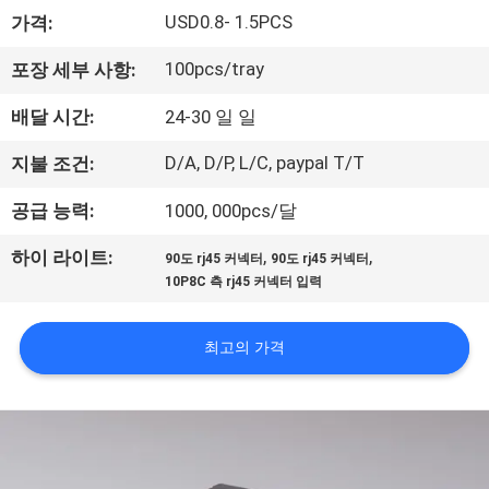
하
USD0.8- 1.5PCS
가격:
여
100pcs/tray
포장 세부 사항:
공
배달 시간:
24-30 일 일
장
D/A, D/P, L/C, paypal T/T
지불 조건:
여
공급 능력:
1000, 000pcs/달
행
,
,
하이 라이트:
90도 rj45 커넥터
90도 rj45 커넥터
10P8C 측 rj45 커넥터 입력
품
최고의 가격
질
관
리