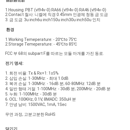
Materical
1.Housing: PBT (vl94v-0) RA66 (vl94v-0) RA46 (vl94v-0)
2.Contact 철사: 니켈에 직경 0.45mm 인광체 청동 금 도금
3. 금 도금: 3u inch6u inch150u inch30u inch50u 인치
환경
1.Working Temeperature: - 20℃to 75℃
2.Storage Temeperature: - 45℃to 85℃
FCC 부 68의 subpart F.를 따르는 모듈 마개를 가진 동료.
전기 명세:
1. 회전 비율: Tx & Rx+1: 1±5%
2. 삽입 손실: 1-30MHz: - 최대 1.0dB
3. 복귀 손실: 1-30MHz: - 16dB 분; 60-80MHz: 12dB 분
4. 일반 형태 거절: 1-100MHz: - 30dB 분; 200MHz: - 20dB 분
5. 누화: 1-100MHz: - 30dB 분
6. OCL: 100KHz, 0.1V, 8MADC: 350uH 분
7. 안녕 남비: 1500VAC, 1mA, 1Sec
무연 과정, 고분고분한 RoHS
당기기