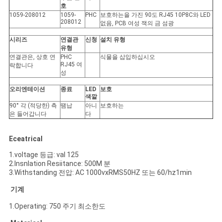
트
호
1059-208012
1059-
PHC
보호하는을 가진 90도 RJ45 10P8C와 LED
맵
208012
없음, PCB 여성 잭의 금 섬광
시리즈
연결관
신청
설치 유형
유형
PRIVACY
연결관은, 상호 연
PHC
식물을 삽입하십시오
RJ45 여
락합니다
POLICY
성
오리엔테이션
종료
LED
보호
색깔
90° 각 (적당한) 측
땜납
아니
보호하는
은 들어갑니다
다
Eceatrical
1.voltage 등급: val 125
2.Insnlation Resiitance: 500M 분
3.Withstanding 전압: AC 1000vxRMS50HZ 또는 60/hz1min
기계
1.Operating: 750 주기 최소한도