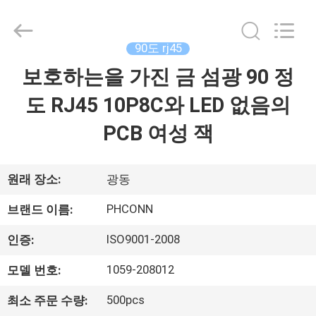
2015
-
2026
Dongguan
Penghui
90도 rj45
Electronics
Co.,
Ltd..
보호하는을 가진 금 섬광 90 정
집
All
Rights
Reserved.
도 RJ45 10P8C와 LED 없음의
제
PCB 여성 잭
품
원래 장소:
광동
우
PHCONN
브랜드 이름:
리
ISO9001-2008
인증:
에
1059-208012
모델 번호:
대
500pcs
최소 주문 수량: